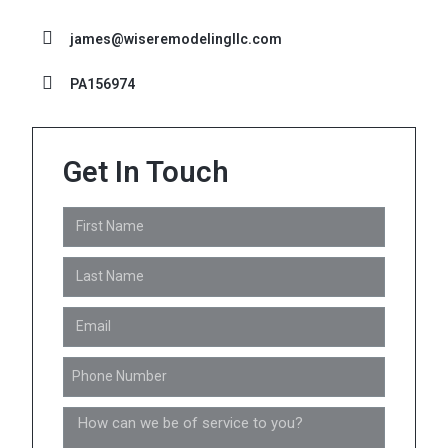
james@wiseremodelingllc.com
PA156974
Get In Touch