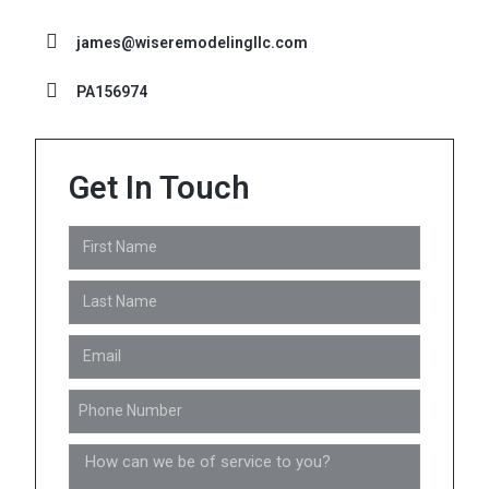
james@wiseremodelingllc.com
PA156974
Get In Touch